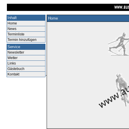
Inhalt
Home
Home
News
Terminliste
Termin hinzufügen
Service
Newsletter
Wetter
Links
Gästebuch
Kontakt